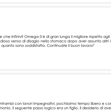
re che Infinivit Omega-3 è di gran lunga il migliore rispetto agli
ioso senso di disagio nello stomaco dopo aver assunto altri i
a quanto sono soddisfatto. Continuate il buon lavoro!"
 Entrambi con lavori impegnativi, pochissimo tempo libero e 
monio, il seguente passo logico era un figlio. Il desiderio di a