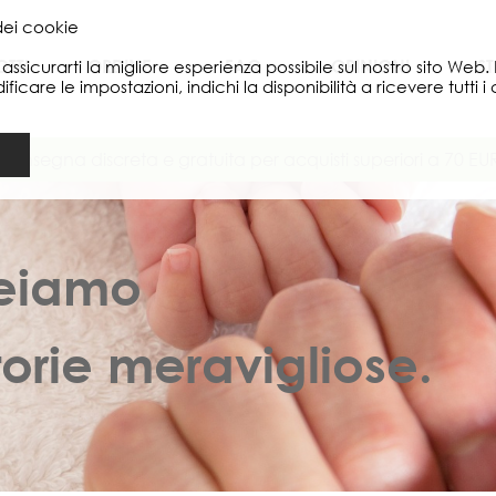
 dei cookie
TTI
ORDINE
FAQ
OPINIONI
ST
r assicurarti la migliore esperienza possibile sul nostro sito We
care le impostazioni, indichi la disponibilità a ricevere tutti i 
Consegna discreta e gratuita per acquisti superiori a 70 EU
reiamo
torie meravigliose.