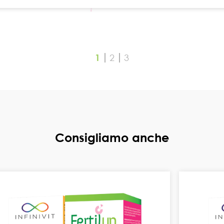
1
2
3
Consigliamo anche