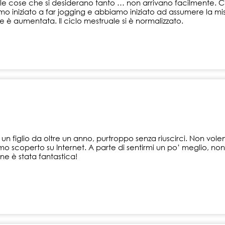
e le cose che si desiderano tanto … non arrivano facilmente. 
iniziato a far jogging e abbiamo iniziato ad assumere la misc
le è aumentata. Il ciclo mestruale si è normalizzato.
 figlio da oltre un anno, purtroppo senza riuscirci. Non vol
iamo scoperto su Internet. A parte di sentirmi un po’ meglio, n
one è stata fantastica!