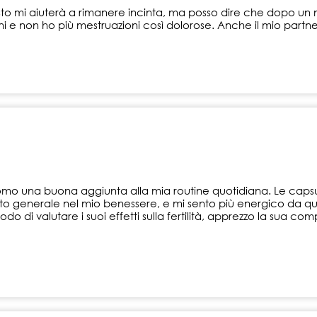
esto mi aiuterà a rimanere incinta, ma posso dire che dopo un 
ni e non ho più mestruazioni così dolorose. Anche il mio partner
Uomo una buona aggiunta alla mia routine quotidiana. Le capsu
o generale nel mio benessere, e mi sento più energico da q
i valutare i suoi effetti sulla fertilità, apprezzo la sua compo