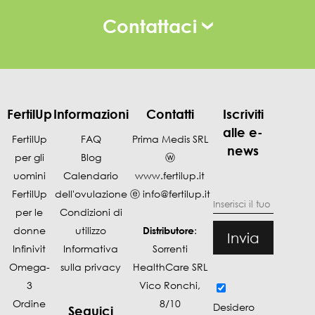
Contattaci
FertilUp
Informazioni
Contatti
Iscriviti
alle e-
FertilUp
FAQ
Prima Medis SRL
news
per gli
Blog
ⓦ
uomini
Calendario
www.fertilup.it
FertilUp
dell'ovulazione
ⓔ
info@fertilup.it
per le
Condizioni di
donne
utilizzo
Distributore
:
Invia
Infinivit
Informativa
Sorrenti
Omega-
sulla privacy
HealthCare SRL
3
Vico Ronchi,
Ordine
8/10
Desidero
Seguici